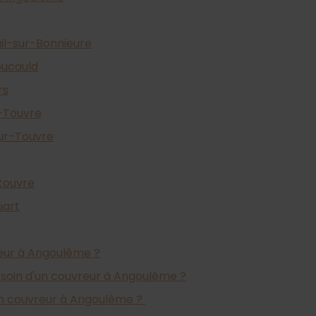
il-sur-Bonnieure
oucauld
rs
-Touvre
ur-Touvre
touvre
uart
eur à Angoulême ?
oin d'un couvreur à Angoulême ?
n couvreur à Angoulême ?