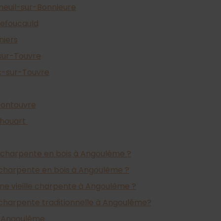
neuil-sur-Bonnieure
hefoucauld
iers
sur-Touvre
c-sur-Touvre
Pontouvre
chouart
 charpente en bois à Angoulême ?
charpente en bois à Angoulême ?
e vieille charpente à Angoulême ?
harpente traditionnelle à Angoulême?
à Angoulême