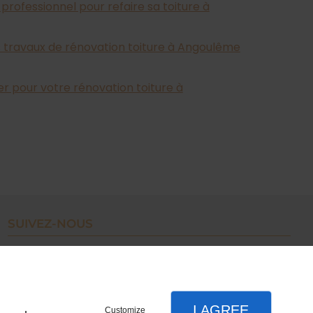
professionnel pour refaire sa toiture à
s travaux de rénovation toiture à Angoulême
er pour votre rénovation toiture à
SUIVEZ-NOUS
I AGREE
Customize