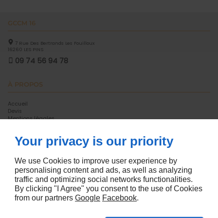
GCCM 16
7 Rue Des Bertrands Les Fouilloux
16260
LES PINS
09 74 56 94 78
À PROPOS
Accueil
Devis
Mentions légales
Plan du site
Your privacy is our priority
SUIVEZ-NOUS
We use Cookies to improve user experience by
personalising content and ads, as well as analyzing
traffic and optimizing social networks functionalities.
By clicking "I Agree" you consent to the use of Cookies
from our partners
Google
Facebook
.