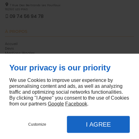
7 Rue Des Bertrands Les Fouilloux
16260
LES PINS
09 74 56 94 78
À PROPOS
Accueil
Devis
Mentions légales
Plan du site
Your privacy is our priority
SUIVEZ-NOUS
We use Cookies to improve user experience by
personalising content and ads, as well as analyzing
traffic and optimizing social networks functionalities.
By clicking "I Agree" you consent to the use of Cookies
from our partners
Google
Facebook
.
Conception de site web
I AGREE
Customize
Appel
Menu
Contact
Plan