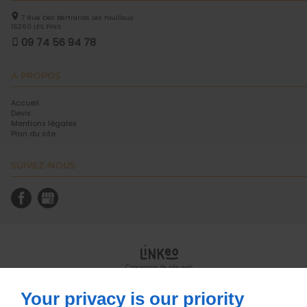
7 Rue Des Bertrands Les Fouilloux
16260
LES PINS
09 74 56 94 78
À PROPOS
Accueil
Devis
Mentions légales
Plan du site
SUIVEZ-NOUS
Conception de site web
Your privacy is our priority