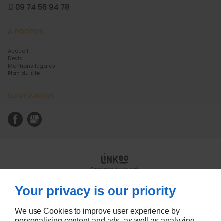
09 74 56 94 78
À PROPOS
Accueil
Devis
Mentions légales
Plan du site
SUIVEZ-NOUS
Conception de site web
Your privacy is our priority
We use Cookies to improve user experience by
personalising content and ads, as well as analyzing