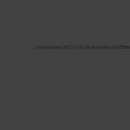
L’entreprise GCCM 16, située près de
Chas