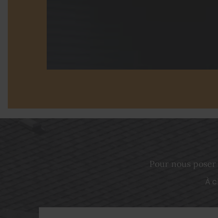
Pour nous poser 
À c