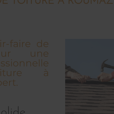
E TOITURE À ROUMAZ
r-faire de
ur une
ssionnelle
iture à
ert.
olide