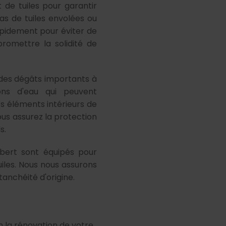
de tuiles pour garantir
as de tuiles envolées ou
apidement pour éviter de
romettre la solidité de
 des dégâts importants à
ons d'eau qui peuvent
s éléments intérieurs de
ous assurez la protection
s.
ubert sont équipés pour
les. Nous nous assurons
tanchéité d'origine.
n la rénovation de votre