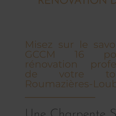
RÉNOVATION D
Misez sur le savoi
GCCM 16 po
rénovation profe
de votre to
Roumazières-Loub
Une Charpente S